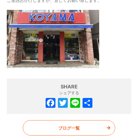
ご迷惑おかけしますが、宜しくお願い致します。
SHARE
シェアする
F
T
Li
共
a
w
n
有
c
itt
e
ブログ一覧
e
er