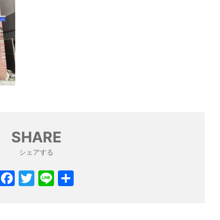
SHARE
シェアする
F
T
Li
共
a
w
n
有
c
itt
e