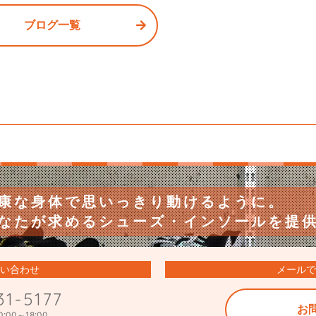
e
er
b
ブログ一覧
o
o
k
康な身体で
思いっきり動けるように。
なたが求める
シューズ・インソールを提
い合わせ
メールで
31-5177
お
:00～18:00