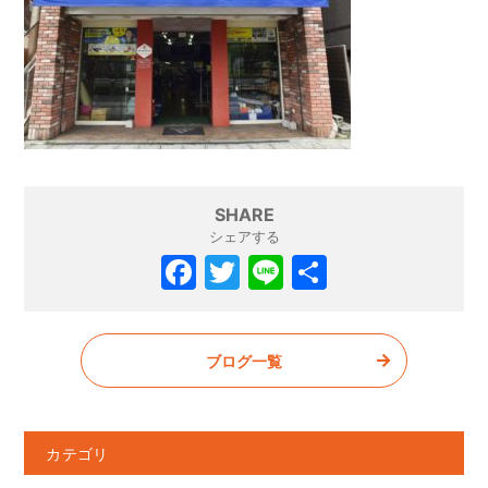
SHARE
シェアする
F
T
Li
共
a
w
n
有
c
itt
e
ブログ一覧
e
er
b
o
カテゴリ
o